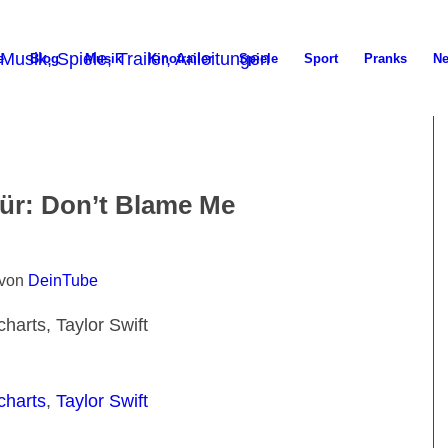
e
Blog
Musik
Kinotrailer
Spiele
Sport
Pranks
N
für:
Don’t Blame Me
von
DeinTube
arts, Taylor Swift
charts
,
Taylor Swift