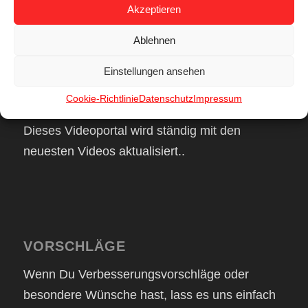
ausgezeichnete Video Unterhaltung.
Akzeptieren
Ablehnen
Einstellungen ansehen
Cookie-Richtlinie
Datenschutz
Impressum
DIE NEUESTEN VIDEOS
Dieses Videoportal wird ständig mit den
neuesten Videos aktualisiert..
VORSCHLÄGE
Wenn Du Verbesserungsvorschläge oder
besondere Wünsche hast, lass es uns einfach